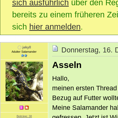
sich ausführlich
über den Regi
bereits zu einem früheren Zei
sich
hier anmelden
.
jekyll
Donnerstag, 16. 
Adulter Salamander
Asseln
Hallo,
meinen ersten Thread 
Bezug auf Futter wollt
Meine Salamander ha
gefressen. Jetzt ist W
Beiträge: 38