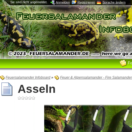
Sie sind nicht angemeldet.
Anmelden
Registrieren
Sprache ändern
F
Feuersalamander Infoboard
»
Feuer & Alpensalamander - Fire Salamande
Asseln