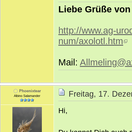
Liebe Grüße von 
http://www.ag-uro
num/axolotl.htm
Mail:
Allmeling@ax
Phoenixtear
Freitag, 17. Dez
Albino Salamander
Hi,