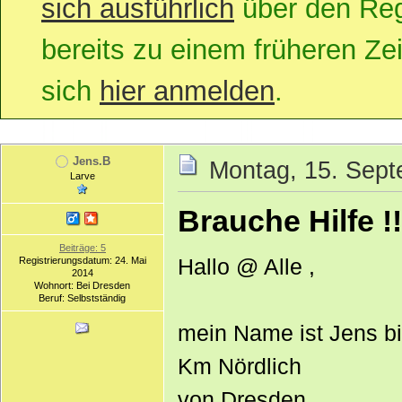
sich ausführlich
über den Regi
bereits zu einem früheren Zei
sich
hier anmelden
.
Jens.B
Montag, 15. Sept
Larve
Brauche Hilfe !!
Beiträge: 5
Hallo @ Alle ,
Registrierungsdatum: 24. Mai
2014
Wohnort: Bei Dresden
Beruf: Selbstständig
mein Name ist Jens bi
Km Nördlich
von Dresden.