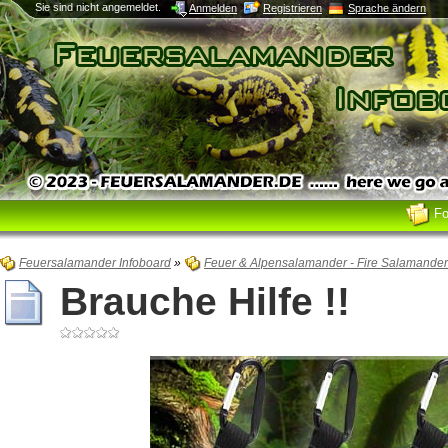
Sie sind nicht angemeldet.
Anmelden
Registrieren
Sprache ändern
F
Feuersalamander Infoboard
»
Feuer & Alpensalamander - Fire Salamande
Brauche Hilfe !!