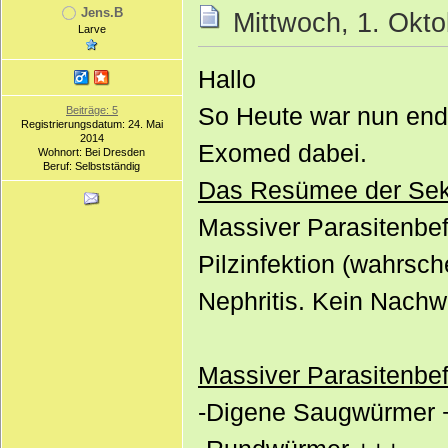
Jens.B
Mittwoch, 1. Okto
Larve
Hallo
So Heute war nun end
Beiträge: 5
Registrierungsdatum: 24. Mai
2014
Exomed dabei.
Wohnort: Bei Dresden
Beruf: Selbstständig
Das Resümee der Sekt
Massiver Parasitenbef
Pilzinfektion (wahrsche
Nephritis. Kein Nachw
Massiver Parasitenbefa
-Digene Saugwürmer 