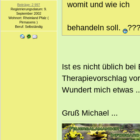
womit und wie ich
Beiträge: 2 997
Registrierungsdatum: 9.
September 2002
Wohnort: Rheinland Pfalz (
Pirmasens )
behandeln soll.
??
Beruf: Selbständig
Ist es nicht üblich b
Therapievorschlag vo
Wundert mich etwas ...
Gruß Michael ...