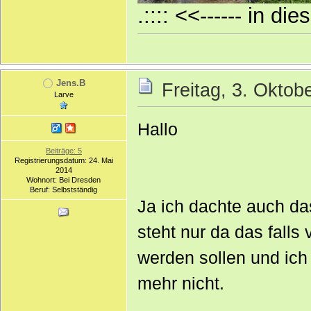
.:::: <<------ in di
Jens.B
Freitag, 3. Oktob
Larve
Hallo
Beiträge: 5
Registrierungsdatum: 24. Mai
2014
Wohnort: Bei Dresden
Beruf: Selbstständig
Ja ich dachte auch d
steht nur da das falls
werden sollen und ich 
mehr nicht.