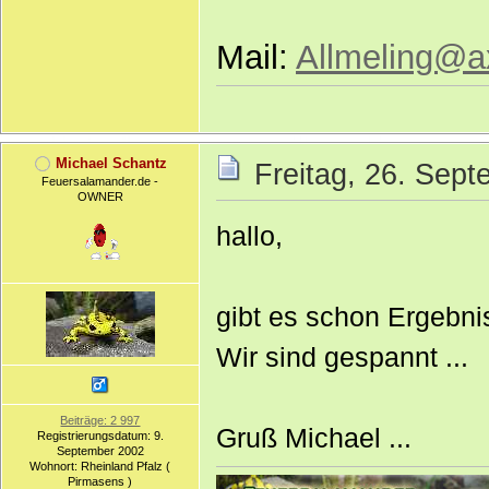
Mail:
Allmeling@ax
Michael Schantz
Freitag, 26. Sep
Feuersalamander.de -
OWNER
hallo,
gibt es schon Ergebni
Wir sind gespannt ...
Beiträge: 2 997
Gruß Michael ...
Registrierungsdatum: 9.
September 2002
Wohnort: Rheinland Pfalz (
Pirmasens )