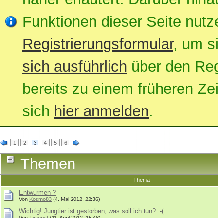
Funktionen dieser Seite nut
Registrierungsformular
, um s
sich ausführlich
über den Regi
bereits zu einem früheren Zei
sich
hier anmelden
.
1
2
3
4
5
6
Themen
Thema
Entwurmen ?
Von
Kosmo83
(4. Mai 2012, 22:36)
Wichtig! Jungtier ist gestorben, was soll ich tun? :-(
Von
Timorist
(11. April 2012, 15:48)