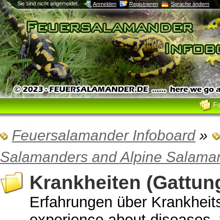
Sie sind nicht angemeldet.
Anmelden
Registrieren
Sprache ändern
F
Feuersalamander Infoboard
»
Salamanders and Alpine Salama
Krankheiten (Gattun
Erfahrungen über Krankheit
experience about diseases, t