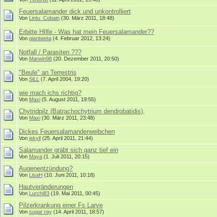
Feuersalamander dick und unkontrolliert
Von
Lintu_Cobain
(30. März 2011, 18:48)
Erbitte HIlfe - Was hat mein Feuersalamander??
Von
giantweta
(4. Februar 2012, 13:24)
Notfall / Parasiten ???
Von
Marwin98
(20. Dezember 2011, 20:50)
"Beule" an Terrestris
Von
SiLL
(7. April 2004, 19:20)
wie mach ichs richtig?
Von
Maxi
(5. August 2011, 19:55)
Chytridpilz (Batrachochytrium dendrobatidis),
Von
Maxi
(30. März 2011, 23:48)
Dickes Feuersalamanderweibchen
Von
jekyll
(25. April 2011, 21:44)
Salamander gräbt sich ganz tief ein
Von
Maya
(1. Juli 2011, 20:15)
Augenentzündung?
Von
LisaH
(10. Juni 2011, 10:18)
Hautveränderungen
Von
Lurchi83
(19. Mai 2011, 00:45)
Pilzerkrankung einer Fs Larve
Von
sugar ray
(14. April 2011, 18:57)