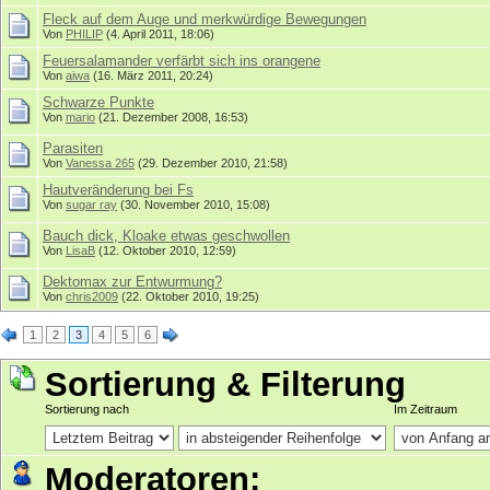
Fleck auf dem Auge und merkwürdige Bewegungen
Von
PHILIP
(4. April 2011, 18:06)
Feuersalamander verfärbt sich ins orangene
Von
aiwa
(16. März 2011, 20:24)
Schwarze Punkte
Von
mario
(21. Dezember 2008, 16:53)
Parasiten
Von
Vanessa 265
(29. Dezember 2010, 21:58)
Hautveränderung bei Fs
Von
sugar ray
(30. November 2010, 15:08)
Bauch dick, Kloake etwas geschwollen
Von
LisaB
(12. Oktober 2010, 12:59)
Dektomax zur Entwurmung?
Von
chris2009
(22. Oktober 2010, 19:25)
1
2
3
4
5
6
Sortierung & Filterung
Sortierung nach
Im Zeitraum
Moderatoren: